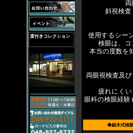
両眼
斜視検査
使用するシー
度付きコレクション
検眼は、コ
本当の度数を
両眼視検査及び
疲れにくい
眼科の検眼経験
◆細木式検眼