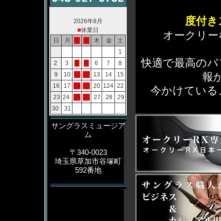
度付き
2026年8月
■
休業日
オークリーな
日
月
火
水
木
金
土
1
快適で最高のパ
2
3
4
5
6
7
8
報
9
10
11
12
13
14
15
16
17
18
19
20
124
22
今かけている
23
24
25
26
27
28
29
30
31
サングラスミュージア
ム
〒340-0023
埼玉県草加市谷塚町
592番地